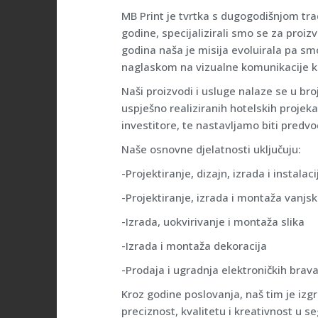
MB Print je tvrtka s dugogodišnjom tr
godine, specijalizirali smo se za proizv
godina naša je misija evoluirala pa sm
naglaskom na vizualne komunikacije ko
Naši proizvodi i usluge nalaze se u b
uspješno realiziranih hotelskih projeka
investitore, te nastavljamo biti predvod
Naše osnovne djelatnosti uključuju:
-Projektiranje, dizajn, izrada i instalac
-Projektiranje, izrada i montaža vanjsk
-Izrada, uokvirivanje i montaža slika
-Izrada i montaža dekoracija
-Prodaja i ugradnja elektroničkih brava
Kroz godine poslovanja, naš tim je izg
preciznost, kvalitetu i kreativnost u s